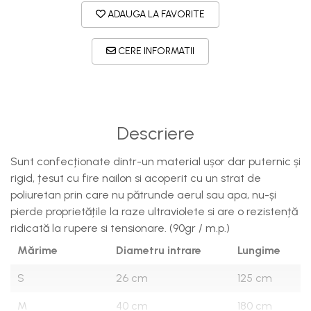
ADAUGA LA FAVORITE
CERE INFORMATII
Descriere
Sunt confecționate dintr-un material ușor dar puternic și
rigid, țesut cu fire nailon si acoperit cu un strat de
poliuretan prin care nu pătrunde aerul sau apa, nu-și
pierde proprietățile la raze ultraviolete si are o rezistență
ridicată la rupere si tensionare. (90gr / m.p.)
Mărime
Diametru intrare
Lungime
S
26 cm
125 cm
M
40 cm
180 cm