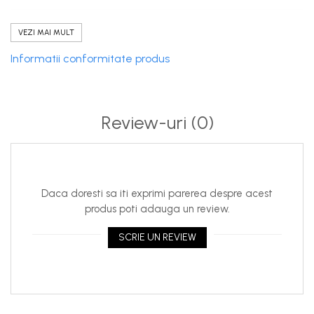
L
60 cm
240 cm
VEZI MAI MULT
XL Aerodrom
90 cm
390 cm
Informatii conformitate produs
Review-uri
(0)
Daca doresti sa iti exprimi parerea despre acest
produs poti adauga un review.
SCRIE UN REVIEW