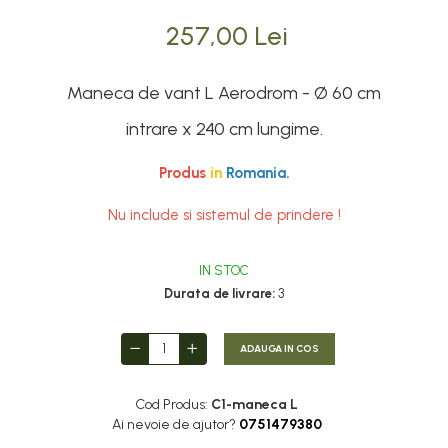
257,00 Lei
Maneca de vant L Aerodrom - Ø 60 cm
intrare x 240 cm lungime.
Produs
in
Romania.
Nu include si sistemul de prindere !
IN STOC
Durata de livrare:
3
ADAUGA IN COS
Cod Produs:
C1-maneca L
Ai nevoie de ajutor?
0751479380