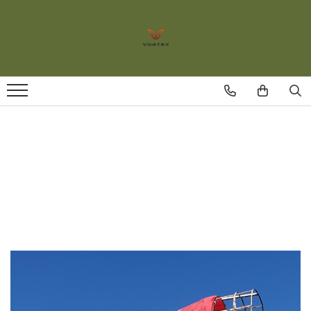
Fotolii puf
Fotoliu puf interior/exterior
Fotoliu puf personalizat logo