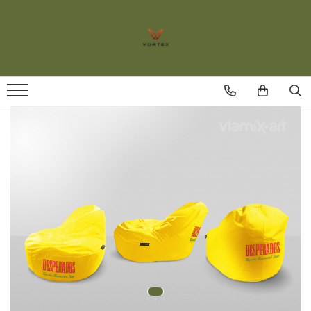
Fotolii puf
Fotoliu puf interior/exterior
Fotoliu puf personalizat logo