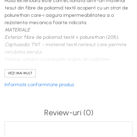
Husa exterioara este confectionata dintr-un material
tesut din fibre de poliamid textil acoperit cu un strat de
poliurethan care-i asigura impermeabilitatea si o
rezistenta mecanica foarte ridicata.
MATERIALE
Exterior
: fibre de poliamid textil + poliurethan (20%);
Captuseala
: TNT - material textil netesut care permite
circulatia aerului;
Interior
: umplut cu margele virgine din polistiren
expandat de cea mai buna calitate
DIMENSIUNI:
VEZI MAI MULT
Lungime la sol: 110 cm; Inaltime spatar: 70 cm; Latime
Informatii conformitate produs
fotoliu: 90 cm
CARACTERISTICI:
Review-uri
(0)
- tesatura rezistentă și impermeabilă
- husa interioara + husa exterioara detasabila
- greutate redusa