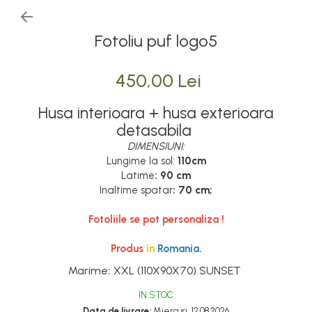
Fotoliu puf logo5
450,00 Lei
Husa interioara + husa exterioara
detasabila
DIMENSIUNI:
Lungime la sol:
110cm
Latime
: 90 cm
Inaltime spatar
: 70 cm;
Fotoliile se pot personaliza !
Produs
in
Romania.
Marime
:
XXL (110X90X70) SUNSET
IN STOC
Data de livrare:
Miercuri, 12.08.2026