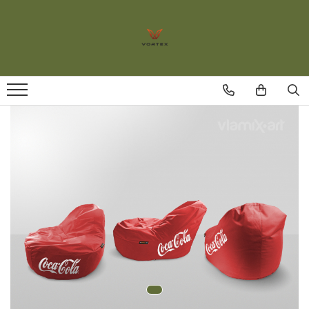
Fotolii puf
Fotoliu puf interior/exterior
Fotoliu puf personalizat logo